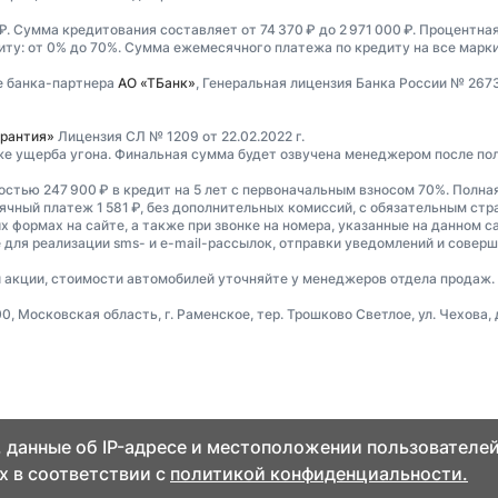
₽. Сумма кредитования составляет от 74 370 ₽ до 2 971 000 ₽. Процентная
иту: от 0% до 70%. Сумма ежемесячного платежа по кредиту на все марки а
е банка-партнера
АО «ТБанк»
, Генеральная лицензия Банка России № 267
рантия»
Лицензия СЛ № 1209 от 22.02.2022 г.
же ущерба угона. Финальная сумма будет озвучена менеджером после по
остью 247 900 ₽ в кредит на 5 лет с первоначальным взносом 70%. Полна
сячный платеж 1 581 ₽, без дополнительных комиссий, с обязательным ст
 формах на сайте, а также при звонке на номера, указанные на данном с
 для реализации sms- и e-mail-рассылок, отправки уведомлений и совер
ти акции, стоимости автомобилей уточняйте у менеджеров отдела продаж.
Московская область, г. Раменское, тер. Трошково Светлое, ул. Чехова, д
 данные об IP-адресе и местоположении пользователей
х в соответствии с
политикой конфиденциальности.