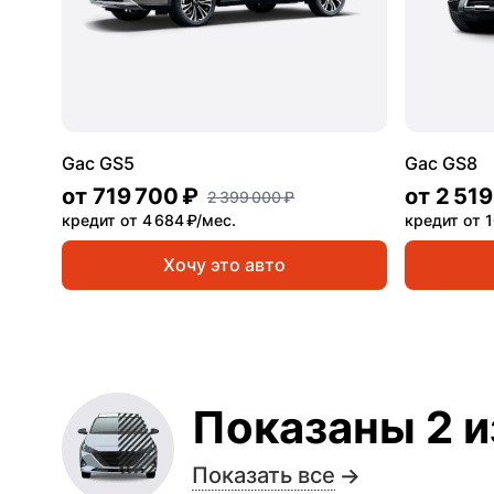
Gac GS5
Gac GS8
от
719 700 ₽
от
2 519
2 399 000 ₽
кредит от 4 684 ₽/мес.
кредит от 1
Хочу это авто
Показаны 2 и
Показать все