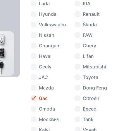
Lada
KIA
Hyundai
Renault
Volkswagen
Škoda
Nissan
FAW
Changan
Chery
Haval
Lifan
Geely
Mitsubishi
JAC
Toyota
Mazda
Dong Feng
Gac
Citroen
Omoda
Exeed
Москвич
Tank
Kaiyi
Voyah