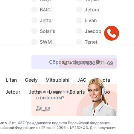
BAIC
Jetour
Jetta
Livan
Solaris
Jaecoo
SWM
Tenet
Сбросить фильтры
1
+7 (347) 201-71-69
Lifan
Geely
Mitsubishi
JAC
Toyota
Нужна помощь
Jetour
Jetta
Livan
Solaris
Jaecoo
с выбором?
Да-да
и ч. 2 ст. 437 Гражданского кодекса Российской Федерации.
йской Федерации от 27 июля 2006 г. № 152-ФЗ. Для получения