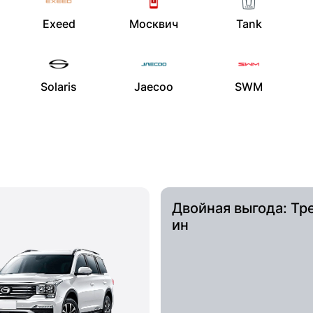
Exeed
Москвич
Tank
Solaris
Jaecoo
SWM
Двойная выгода: Тр
ин