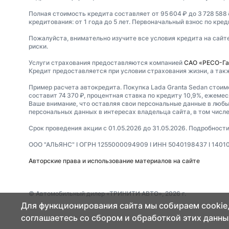
Полная стоимость кредита составляет от 95 604 ₽ до 3 728 588 
кредитования: от 1 года до 5 лет. Первоначальный взнос по кред
Пожалуйста, внимательно изучите все условия кредита на сайт
риски.
Услуги страхования предоставляются компанией
САО «РЕСО-Га
Кредит предоставляется при условии страхования жизни, а так
Пример расчета автокредита. Покупка Lada Granta Sedan стоим
составит 74 370 ₽, процентная ставка по кредиту 10,9%, ежеме
Ваше внимание, что оставляя свои персональные данные в любых
персональных данных в интересах владельца сайта, в том числе
Срок проведения акции с 01.05.2026 до 31.05.2026. Подробнос
ООО "АЛЬЯНС" I ОГРН 1255000094909 I ИНН 5040198437 I 140100, 
Авторские права и использование материалов на сайте
© Автомобильный дилер «ТРИНИТИ АВТО», 2026 г.
Для функционирования сайта мы собираем cookie,
соглашаетесь со сбором и обработкой этих данны