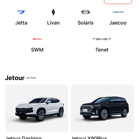
Jetta
Livan
Solaris
Jaecoo
SWM
Tenet
Jetour
Jetour Dashing
Jetour X90Plus