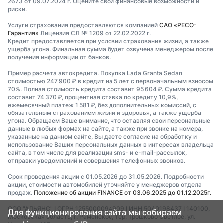
2673 от 09.07.2024 г. Оцените свои финансовые возможности и
риски.
Услуги страхования предоставляются компанией
САО «РЕСО-
Гарантия»
Лицензия СЛ № 1209 от 22.02.2022 г.
Кредит предоставляется при условии страхования жизни, а также
ущерба угона. Финальная сумма будет озвучена менеджером после
получения информации от банков.
Пример расчета автокредита. Покупка Lada Granta Sedan
стоимостью 247 900 ₽ в кредит на 5 лет с первоначальным взносом
70%. Полная стоимость кредита составит 95 604 ₽. Сумма кредита
составит 74 370 ₽, процентная ставка по кредиту 10,9%,
ежемесячный платеж 1 581 ₽, без дополнительных комиссий, с
обязательным страхованием жизни и здоровья, а также ущерба
угона. Обращаем Ваше внимание, что оставляя свои персональные
данные в любых формах на сайте, а также при звонке на номера,
указанные на данном сайте, Вы даете согласие на обработку и
использование Ваших персональных данных в интересах владельца
сайта, в том числе для реализации sms- и e-mail-рассылок,
отправки уведомлений и совершения телефонных звонков.
Срок проведения акции с 01.05.2026 до 31.05.2026. Подробности
акции, стоимости автомобилей уточняйте у менеджеров отдела
продаж.
Положение об акции FINANCE от 03.06.2025 до 01.12.2025г.
ООО "АЛЬЯНС" I ОГРН 1255000094909 I ИНН 5040198437 I 140100,
Для функционирования сайта мы собираем
Московская область, г. Раменское, тер. Трошково Светлое, ул.