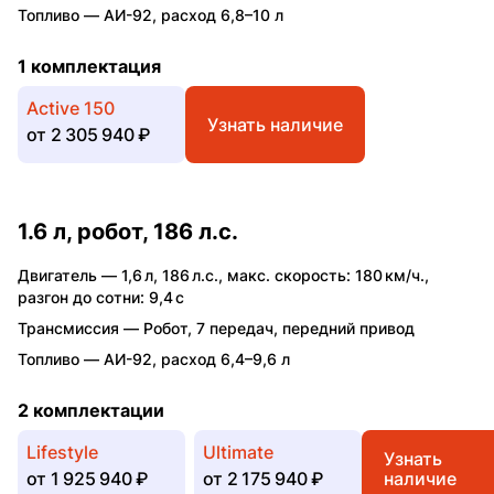
Топливо —
АИ-92
,
расход 6,8–10 л
1 комплектация
Active 150
Узнать наличие
от
2 305 940 ₽
1.6 л, робот, 186 л.с.
Двигатель —
1,6 л
,
186 л.с.
,
макс. скорость: 180 км/ч.
,
разгон до сотни: 9,4 с
Трансмиссия —
Робот
,
7 передач
,
передний привод
Топливо —
АИ-92
,
расход 6,4–9,6 л
2 комплектации
Lifestyle
Ultimate
Узнать
от
1 925 940 ₽
от
2 175 940 ₽
наличие