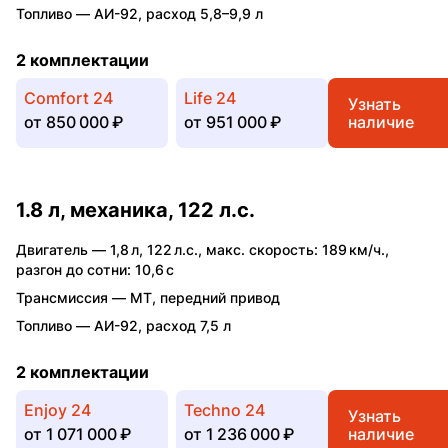
Топливо —
АИ-92
,
расход 5,8–9,9 л
2 комплектации
Comfort 24
Life 24
Узнать
от
850 000 ₽
от
951 000 ₽
наличие
1.8 л, механика, 122 л.с.
Двигатель —
1,8 л
,
122 л.с.
,
макс. скорость: 189 км/ч.
,
разгон до сотни: 10,6 с
Трансмиссия —
MT
,
передний привод
Топливо —
АИ-92
,
расход 7,5 л
2 комплектации
Enjoy 24
Techno 24
Узнать
от
1 071 000 ₽
от
1 236 000 ₽
наличие