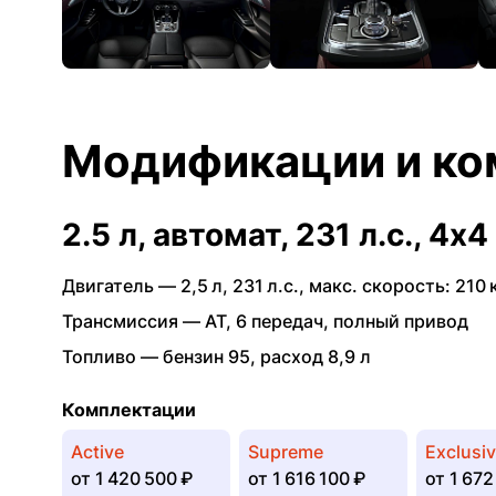
Модификации и ко
2.5 л, автомат, 231 л.с., 4x4
Двигатель —
2,5 л
,
231 л.с.
,
макс. скорость: 210 
Трансмиссия —
AT
,
6 передач
,
полный привод
Топливо —
бензин 95
,
расход 8,9 л
Комплектации
Active
Supreme
Exclusi
от
1 420 500 ₽
от
1 616 100 ₽
от
1 672