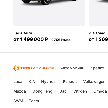
Lada Aura
KIA Ceed
от
1 499 000 ₽
от
1 269
9 756 ₽/мес.
Автомобили
Кредит
Lada
KIA
Hyundai
Renault
Volkswagen
Mazda
Dong Feng
Gac
Citroen
Omoda
SWM
Tenet