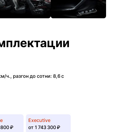
мплектации
км/ч.
,
разгон до сотни: 8,6 с
ve
Executive
 800 ₽
от
1 743 300 ₽