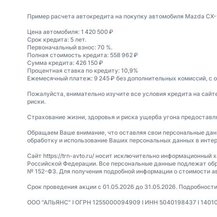
Пример расчета автокредита на покупку автомобиля Mazda CX-
Цена автомобиля: 1 420 500 ₽
Срок кредита: 5 лет.
Первоначальный взнос: 70 %.
Полная стоимость кредита: 558 962 ₽
Сумма кредита: 426 150 ₽
Процентная ставка по кредиту: 10,9%
Ежемесячный платеж: 9 245 ₽ без дополнительных комиссий, с 
Пожалуйста, внимательно изучите все условия кредита на сайт
риски.
Страхование жизни, здоровья и риска ущерба угона предостав
Обращаем Ваше внимание, что оставляя свои персональные данные
обработку и использование Ваших персональных данных в интер
Сайт https://trn-avto.ru/ носит исключительно информационный 
Российской Федерации. Все персональные данные подлежат обр
№ 152-ФЗ. Для получения подробной информации о стоимости а
Срок проведения акции с 01.05.2026 до 31.05.2026. Подробнос
ООО "АЛЬЯНС" I ОГРН 1255000094909 I ИНН 5040198437 I 140100, 