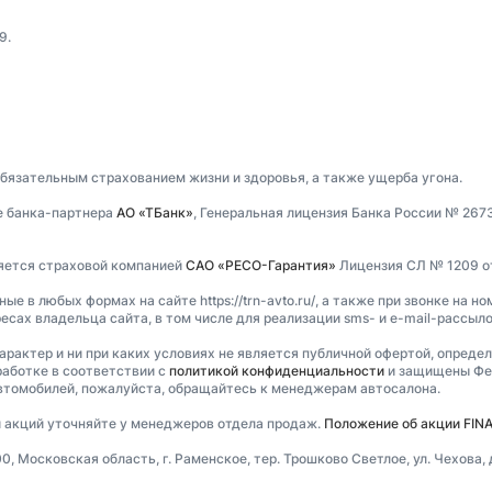
9.
обязательным страхованием жизни и здоровья, а также ущерба угона.
е банка-партнера
АО «ТБанк»
, Генеральная лицензия Банка России № 267
ляется страховой компанией
САО «РЕСО-Гарантия»
Лицензия СЛ № 1209 от 
 в любых формах на сайте https://trn-avto.ru/, а также при звонке на но
есах владельца сайта, в том числе для реализации sms- и e-mail-рассыл
характер и ни при каких условиях не является публичной офертой, опреде
аботке в соответствии с
политикой конфиденциальности
и защищены Фед
втомобилей, пожалуйста, обращайтесь к менеджерам автосалона.
ти акций уточняйте у менеджеров отдела продаж.
Положение об акции FINAN
Московская область, г. Раменское, тер. Трошково Светлое, ул. Чехова, д