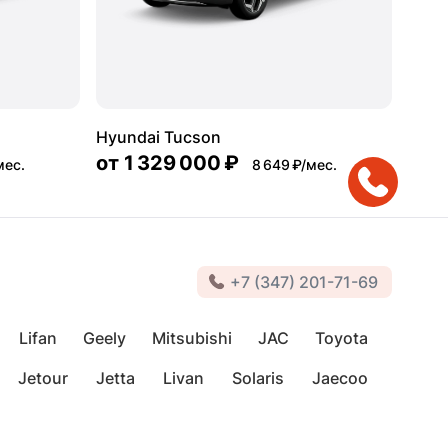
Hyundai Tucson
от
1 329 000 ₽
мес.
8 649 ₽/мес.
+7 (347) 201-71-69
Lifan
Geely
Mitsubishi
JAC
Toyota
Jetour
Jetta
Livan
Solaris
Jaecoo