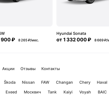
 SW
Hyundai Sonata
 900 ₽
от
1 332 000 ₽
8 265 ₽/мес.
8 669 ₽/
Акции
Отзывы
Контакты
Škoda
Nissan
FAW
Changan
Chery
Haval
Exeed
Москвич
Tank
Kaiyi
Voyah
BAIC