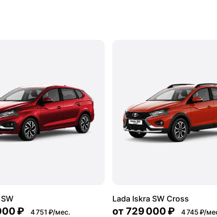
a SW
Lada Iskra SW Cross
000 ₽
от
729 000 ₽
4 751 ₽/мес.
4 745 ₽/ме