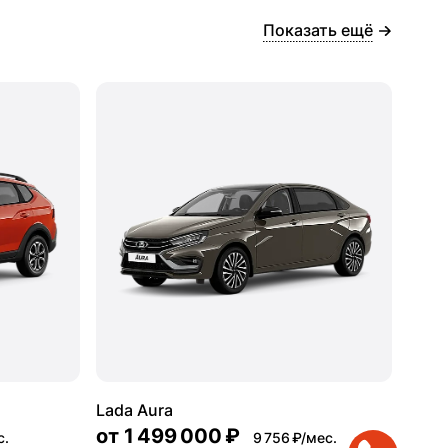
Показать ещё
Lada Aura
от
1 499 000 ₽
с.
9 756 ₽/мес.