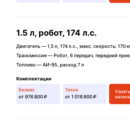
1.5 л, робот, 174 л.с.
Двигатель —
1,5 л
,
174 л.с.
,
макс. скорость: 170 к
Трансмиссия —
Робот
,
6 передач
,
передний при
Топливо —
АИ-95
,
расход 7 л
Комплектации
Бизнес
Техно
Узнат
от
976 800 ₽
от
1 018 800 ₽
налич