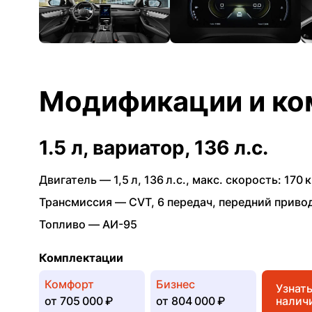
Модификации и ко
1.5 л, вариатор, 136 л.с.
Двигатель —
1,5 л
,
136 л.с.
,
макс. скорость: 170 к
Трансмиссия —
CVT
,
6 передач
,
передний приво
Топливо —
АИ-95
Комплектации
Комфорт
Бизнес
Узнат
от
705 000 ₽
от
804 000 ₽
налич