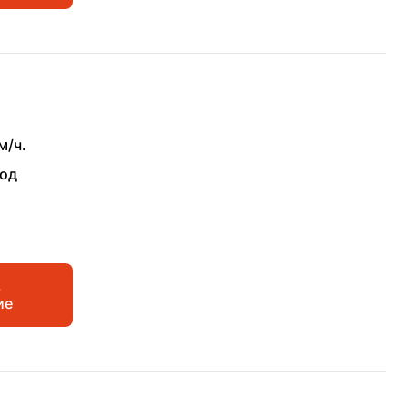
м/ч.
вод
ь
ие