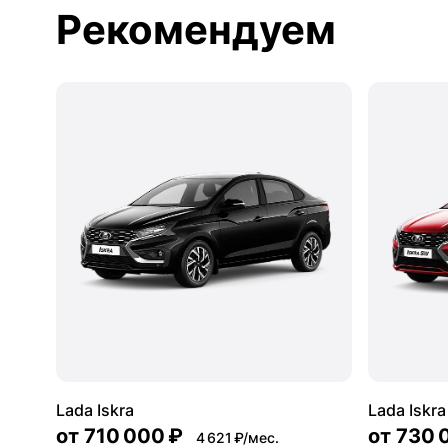
Рекомендуем
Lada Iskra
Lada Iskr
от
710 000 ₽
от
730 
4 621 ₽/мес.