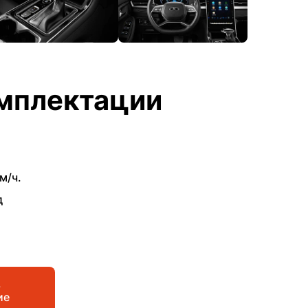
мплектации
м/ч.
д
ь
ие