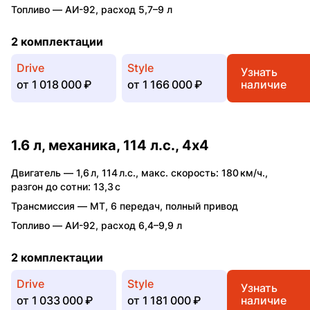
Топливо —
АИ-92
,
расход 5,7–9 л
2 комплектации
Drive
Style
Узнать
от
1 018 000 ₽
от
1 166 000 ₽
наличие
1.6 л, механика, 114 л.с., 4x4
Двигатель —
1,6 л
,
114 л.с.
,
макс. скорость: 180 км/ч.
,
разгон до сотни: 13,3 с
Трансмиссия —
MT
,
6 передач
,
полный привод
Топливо —
АИ-92
,
расход 6,4–9,9 л
2 комплектации
Drive
Style
Узнать
от
1 033 000 ₽
от
1 181 000 ₽
наличие