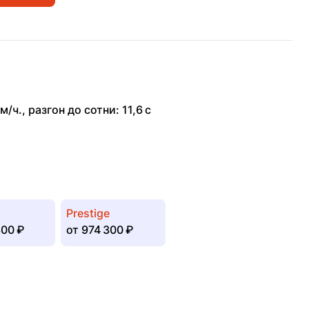
м/ч.
,
разгон до сотни: 11,6 с
Prestige
00 ₽
от
974 300 ₽