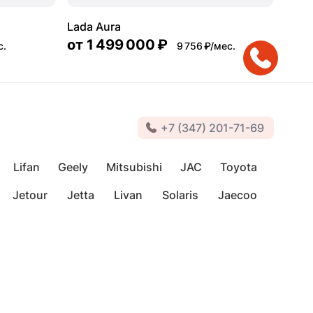
Lada Aura
от
1 499 000 ₽
с.
9 756 ₽/мес.
+7 (347) 201-71-69
Lifan
Geely
Mitsubishi
JAC
Toyota
Jetour
Jetta
Livan
Solaris
Jaecoo