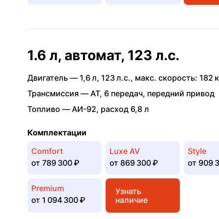
1.6 л, автомат, 123 л.с.
Двигатель —
1,6 л
,
123 л.с.
,
макс. скорость: 182 к
Трансмиссия —
AT
,
6 передач
,
передний привод
Топливо —
АИ-92
,
расход 6,8 л
Комплектации
Comfort
Luxe AV
Style
от
789 300 ₽
от
869 300 ₽
от
909 3
Premium
Узнать
от
1 094 300 ₽
наличие