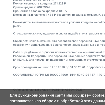
Полная стоимость кредита: 271 228 ₽
Сумма кредита: 206 790 ₽
Процентная ставка по кредиту: 10,9%
Ежемесячный платеж: 4 486 ₽ без дополнительных комиссий, с 
Пожалуйста, внимательно изучите все условия кредита на сайт
риски.
Страхование жизни, здоровья и риска ущерба угона предостав
Обращаем Ваше внимание, что оставляя свои персональные данные
обработку и использование Ваших персональных данных в интер
Сайт https://trn-avto.ru/ носит исключительно информационный 
Российской Федерации. Все персональные данные подлежат обр
№ 152-ФЗ. Для получения подробной информации о стоимости а
Срок проведения акции с 01.05.2026 до 31.05.2026. Подробнос
ООО "АЛЬЯНС" I ОГРН 1255000094909 I ИНН 5040198437 I 140100, 
© Автомобильный дилер «ТРИНИТИ АВТО», 2026 г.
Для функционирования сайта мы собираем cookie,
соглашаетесь со сбором и обработкой этих данны