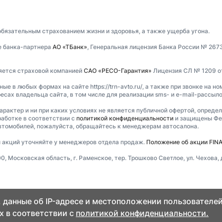
обязательным страхованием жизни и здоровья, а также ущерба угона.
е банка-партнера
АО «ТБанк»
, Генеральная лицензия Банка России № 267
ляется страховой компанией
САО «РЕСО-Гарантия»
Лицензия СЛ № 1209 от 
 в любых формах на сайте https://trn-avto.ru/, а также при звонке на но
есах владельца сайта, в том числе для реализации sms- и e-mail-рассыл
характер и ни при каких условиях не является публичной офертой, опреде
аботке в соответствии с
политикой конфиденциальности
и защищены Фед
втомобилей, пожалуйста, обращайтесь к менеджерам автосалона.
ти акций уточняйте у менеджеров отдела продаж.
Положение об акции FINAN
Московская область, г. Раменское, тер. Трошково Светлое, ул. Чехова, д
 данные об IP-адресе и местоположении пользователей
х в соответствии с
политикой конфиденциальности.