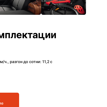
мплектации
м/ч.
,
разгон до сотни: 11,2 с
ь
ие