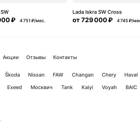
a SW
Lada Iskra SW Cross
000 ₽
от
729 000 ₽
4 751 ₽/мес.
4 745 ₽/ме
Акции
Отзывы
Контакты
Škoda
Nissan
FAW
Changan
Chery
Haval
Exeed
Москвич
Tank
Kaiyi
Voyah
BAIC
.