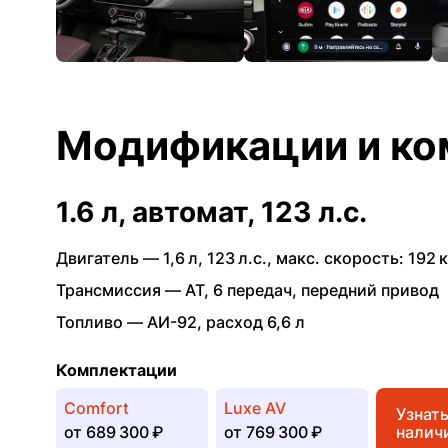
Модификации и ко
1.6 л, автомат, 123 л.с.
Двигатель —
1,6 л
,
123 л.с.
,
макс. скорость: 192 к
Трансмиссия —
AT
,
6 передач
,
передний привод
Топливо —
АИ-92
,
расход 6,6 л
Комплектации
Comfort
Luxe AV
Узнат
от
689 300 ₽
от
769 300 ₽
налич